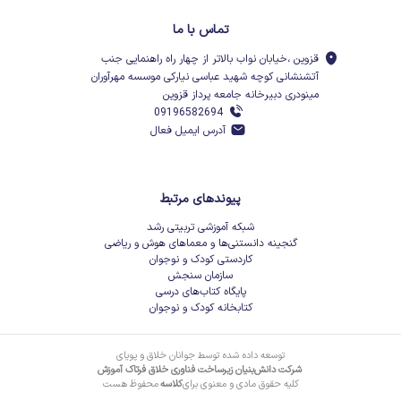
تماس با ما
قزوین ،خیابان نواب بالاتر از چهار راه راهنمایی جنب
آتشنشانی کوچه شهید عباسی نیارکی موسسه مهرآوران
مینودری دبیرخانه جامعه پرداز قزوین
09196582694
آدرس ایمیل فعال
پیوندهای مرتبط
شبکه آموزشی تربیتی رشد
گنجینه دانستنی‌ها و معماهای هوش و ریاضی
کاردستی کودک و نوجوان
سازمان سنجش
پایگاه کتاب‌های درسی
کتابخانه کودک و نوجوان
توسعه داده شده توسط جوانان خلاق و پویای
شرکت دانش‌بنیان زیرساخت فناوری خلاق فرتاک آموزش
کلیه حقوق مادی و معنوی برای
کلاسه
محفوظ هست