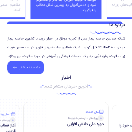
لیت‌های روزانه
مفاهیم علمی 
شود و دانش‌آموزان به بهترین شکل مطالب
کنند.
را فراگیرند.
درباره ما
شبکه فعالین جامعه پرداز پس از تجربه موفق در اجرای رویداد کشوری جامعه پرداز
در دی ماه ۱۴۰۲ تشکیل گردید. شبکه فعالین جامعه پرداز قزوین در سه محور هویت
زن ،خانواده وفرزندآوری به ارائه خدمات فرهنگی و آموزشی در حوزه خانواده می پردازد.
مشاهده بیشتر
اخبار
آخرین خبرهای منتشر شده.
سال گذشته
۲ سال پیش
ویراستار
مدرسه
جشنواره‌ها
ویراستار
م
دوره ملی دانش افزایی
 خود را
آغاز فعالی
قزوین