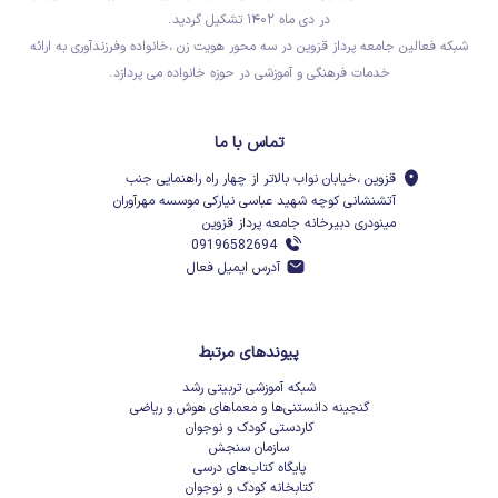
در دی ماه ۱۴۰۲ تشکیل گردید.
شبکه فعالین جامعه پرداز قزوین در سه محور هویت زن ،خانواده وفرزندآوری به ارائه
خدمات فرهنگی و آموزشی در حوزه خانواده می پردازد.
تماس با ما
قزوین ،خیابان نواب بالاتر از چهار راه راهنمایی جنب
آتشنشانی کوچه شهید عباسی نیارکی موسسه مهرآوران
مینودری دبیرخانه جامعه پرداز قزوین
09196582694
آدرس ایمیل فعال
پیوندهای مرتبط
شبکه آموزشی تربیتی رشد
گنجینه دانستنی‌ها و معماهای هوش و ریاضی
کاردستی کودک و نوجوان
سازمان سنجش
پایگاه کتاب‌های درسی
کتابخانه کودک و نوجوان